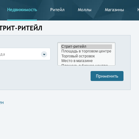
Недвижимость
Ритейл
Моллы
Магазины
СТРИТ-РИТЕЙЛ
нда
ен