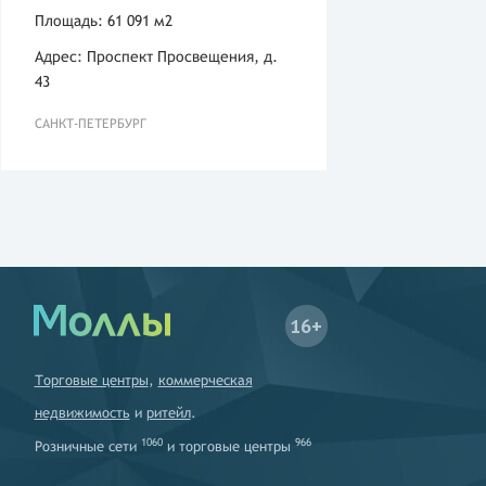
Площадь: 61 091 м2
Адрес: Проспект Просвещения, д.
43
САНКТ-ПЕТЕРБУРГ
16+
Торговые центры
,
коммерческая
недвижимость
и
ритейл
.
1060
966
Розничные сети
и
торговые центры