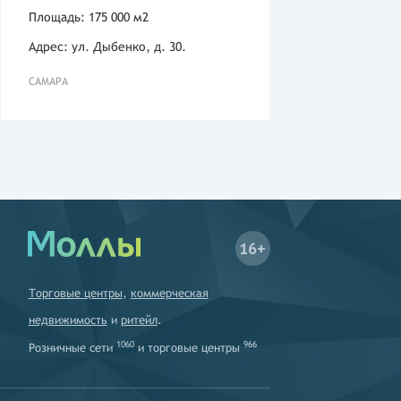
Площадь: 175 000 м2
Адрес: ул. Дыбенко, д. 30.
САМАРА
16+
Торговые центры
,
коммерческая
недвижимость
и
ритейл
.
1060
966
Розничные сети
и
торговые центры