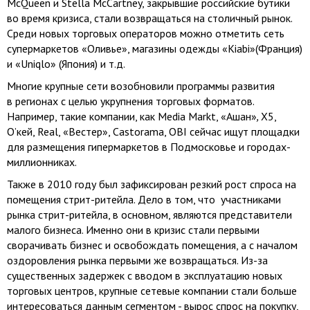
McQueen и Stella McCartney, закрывшие российские бутики
во время кризиса, стали возвращаться на столичный рынок.
Среди новых торговых операторов можно отметить сеть
супермаркетов «Оливье», магазины одежды «Kiabi»(Франция)
и «Uniqlo» (Япония) и т.д.
Многие крупные сети возобновили программы развития
в регионах с целью укрупнения торговых форматов.
Например, такие компании, как Media Markt, «Ашан»
,
Х5,
О’кей, Real, «Вестер», Castorama, OBI сейчас ищут площадки
для размещения гипермаркетов в Подмосковье и городах-
миллионниках.
Также в 2010 году был зафиксирован резкий рост спроса на
помещения стрит-ритейла. Дело в том, что участниками
рынка стрит-ритейла, в основном, являются представители
малого бизнеса. Именно они в кризис стали первыми
сворачивать бизнес и освобождать помещения, а с началом
оздоровления рынка первыми же возвращаться. Из-за
существенных задержек с вводом в эксплуатацию новых
торговых центров, крупные сетевые компании стали больше
интересоваться данным сегментом - вырос спрос на покупку,