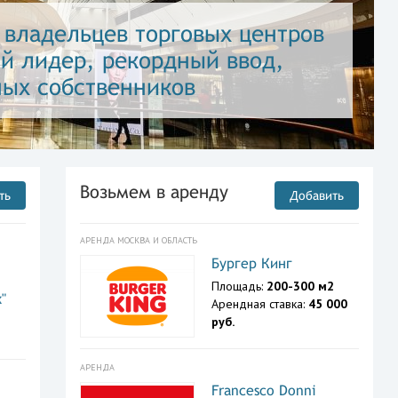
инфраструктурой: ритейл-
вая экономика торговых
Возьмем в аренду
ть
Добавить
АРЕНДА МОСКВА И ОБЛАСТЬ
Бургер Кинг
Площадь:
200-300 м2
"
Арендная ставка:
45 000
руб.
АРЕНДА
Francesco Donni