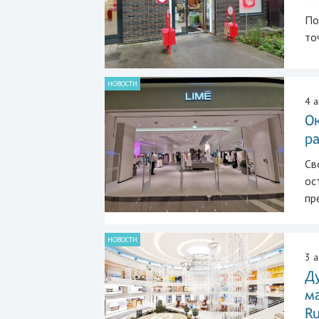
По
то
НОВОСТИ
4 а
Ок
р
Св
ос
пр
НОВОСТИ
3 а
Ду
ма
Ru