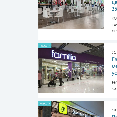
це
3
«О
то
ст
НОВОСТИ
31
Fa
ме
у
Ри
ко
НОВОСТИ
30
По