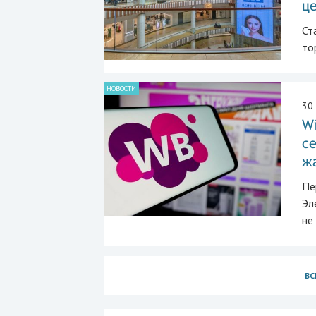
це
Ст
то
НОВОСТИ
30
Wi
се
ж
Пе
Эл
не
ВС