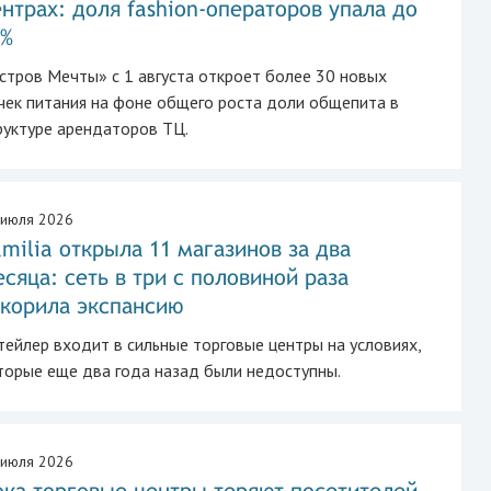
нтрах: доля fashion-операторов упала до
5%
стров Мечты» с 1 августа откроет более 30 новых
чек питания на фоне общего роста доли общепита в
руктуре арендаторов ТЦ.
 июля 2026
milia открыла 11 магазинов за два
сяца: сеть в три с половиной раза
скорила экспансию
тейлер входит в сильные торговые центры на условиях,
торые еще два года назад были недоступны.
 июля 2026
ка торговые центры теряют посетителей,