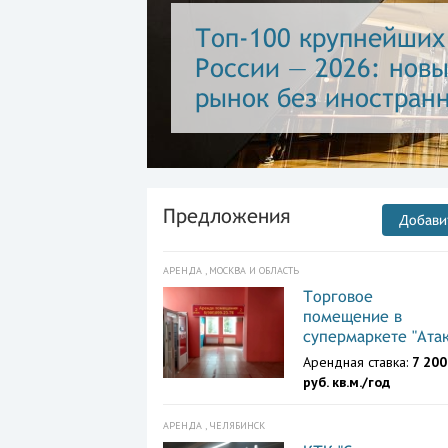
Магазин становится 
медиа, edge AI и но
площадей
Предложения
Добави
АРЕНДА , МОСКВА И ОБЛАСТЬ
Торговое
помещение в
супермаркете "Атак
Арендная ставка:
7 200
руб. кв.м./год
АРЕНДА , ЧЕЛЯБИНСК