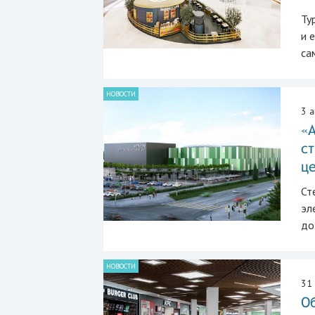
Ту
и 
са
НОВОСТИ
3 а
«А
с
ц
Ст
эл
до
НОВОСТИ
31
О