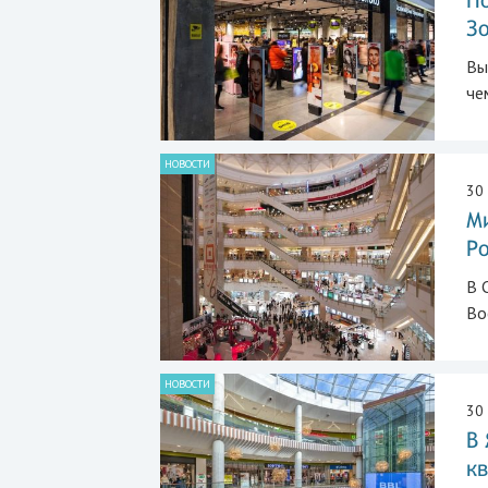
З
Вы
че
НОВОСТИ
30
Ми
Ро
В 
Во
НОВОСТИ
30
В 
к