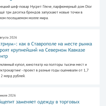
рецкий шеф-повар Нусрет Гёкче, парфюмерный дом Dior
ещё три десятка брендов запускают новые точки в
мом посещаемом молле мира.
вгуста 2026
триум»: как в Ставрополе на месте рынка
троят крупнейший на Северном Кавказе
ентр
еклянный купол, кинотеатр на полторы тысячи мест и
ектрокартинг - проект в разные годы оценивали от 1,7
 2 млрд рублей.
 июля 2026
бщепит заменяет одежду в торговых