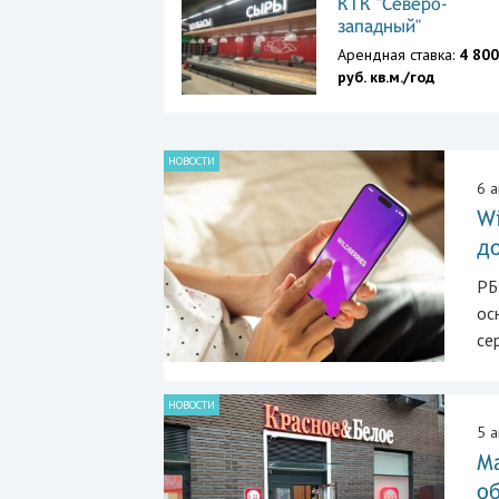
КТК "Северо-
западный"
Арендная ставка:
4 80
руб. кв.м./год
НОВОСТИ
6 а
Wi
д
РБ
ос
се
НОВОСТИ
5 а
Ма
о