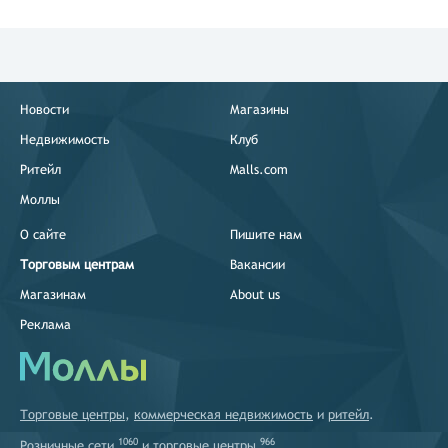
Новости
Магазины
Недвижимость
Клуб
Ритейл
Malls.com
Моллы
О сайте
Пишите нам
Торговым центрам
Вакансии
Магазинам
About us
Реклама
Торговые центры
,
коммерческая недвижимость
и
ритейл
.
1060
966
Розничные сети
и
торговые центры