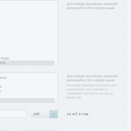
Для выбора нескольких значений
используйте Ctrl и курсор мыши.
Для выбора нескольких значений
используйте Ctrl и курсор мыши.
Указание привязки требуется для
соотнесения объявления со
страницей торгового центра на
Моллы.Ru
за м2 в год
руб.