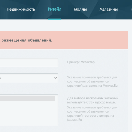
Недвижимость
Ритейл
Моллы
Магазины
я размещения объявлений.
Пример: Мегастар
Указание привязки требуется для
соотнесения объявления со
страницей магазина на Моллы.Ru
Для выбора нескольких значений
используйте Ctrl и курсор мыши.
Указание привязки требуется для
соотнесения объявления со
страницей торгового центра на
Моллы.Ru