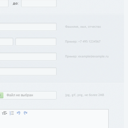
до:
Фамилия, имя, отчество
Пример: +7 495 1234567
Пример: example@example.ru
Файл не выбран
jpg, gif, png, не более 2MB
Л