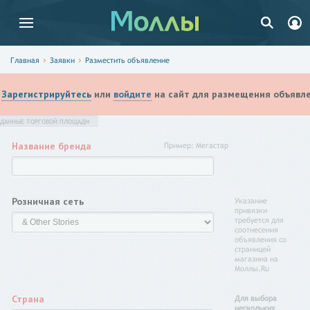
Главная
Заявки
Разместить объявление
Зарегистрируйтесь
или
войдите
на сайт для размещения объявле
ДАННЫЕ ТОРГОВОЙ ПЛОЩАДИ
Название бренда
Пример: Мегастар
Розничная сеть
Указание
привязки
требуется для
соотнесения
объявления со
страницей
магазина на
Моллы.Ru
Страна
Для выбора
нескольких