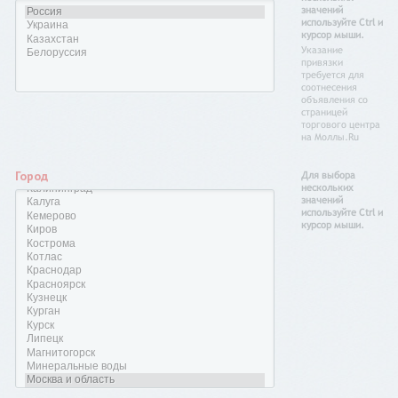
значений
используйте Ctrl и
курсор мыши.
Указание
привязки
требуется для
соотнесения
объявления со
страницей
торгового центра
на Моллы.Ru
Город
Для выбора
нескольких
значений
используйте Ctrl и
курсор мыши.