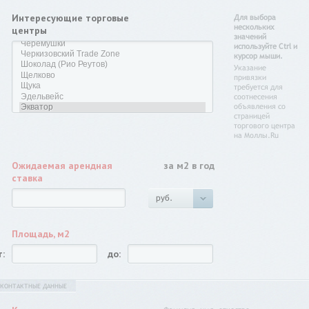
Интересующие торговые
Для выбора
нескольких
центры
значений
используйте Ctrl и
курсор мыши.
Указание
привязки
требуется для
соотнесения
объявления со
страницей
торгового центра
на Моллы.Ru
Ожидаемая арендная
за м2 в год
ставка
руб.
Площадь, м2
т:
до:
КОНТАКТНЫЕ ДАННЫЕ