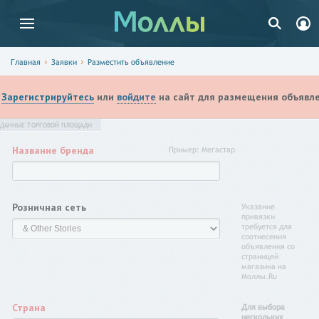
Главная
Заявки
Разместить объявление
Зарегистрируйтесь
или
войдите
на сайт для размещения объявле
ДАННЫЕ ТОРГОВОЙ ПЛОЩАДИ
Название бренда
Пример: Мегастар
Розничная сеть
Указание
привязки
требуется для
соотнесения
объявления со
страницей
магазина на
Моллы.Ru
Страна
Для выбора
нескольких