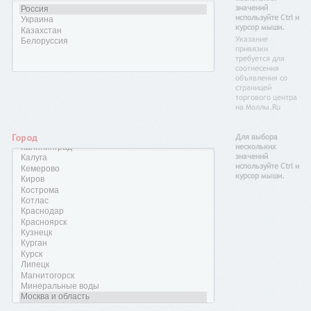
значений
используйте Ctrl и
курсор мыши.
Указание
привязки
требуется для
соотнесения
объявления со
страницей
торгового центра
на Моллы.Ru
Город
Для выбора
нескольких
значений
используйте Ctrl и
курсор мыши.