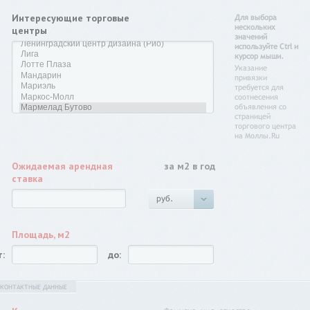
Интересующие торговые
Для выбора
нескольких
центры
значений
используйте Ctrl и
курсор мыши.
Указание
привязки
требуется для
соотнесения
объявления со
страницей
торгового центра
на Моллы.Ru
Ожидаемая арендная
за м2 в год
ставка
руб.
Площадь, м2
т:
до:
КОНТАКТНЫЕ ДАННЫЕ