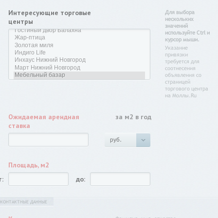
Интересующие торговые
Для выбора
нескольких
центры
значений
используйте Ctrl и
курсор мыши.
Указание
привязки
требуется для
соотнесения
объявления со
страницей
торгового центра
на Моллы.Ru
Ожидаемая арендная
за м2 в год
ставка
руб.
Площадь, м2
т:
до:
КОНТАКТНЫЕ ДАННЫЕ