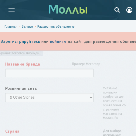
Главная
Заявки
Разместить объявление
Зарегистрируйтесь
или
войдите
на сайт для размещения объявле
ДАННЫЕ ТОРГОВОЙ ПЛОЩАДИ
Название бренда
Пример: Мегастар
Розничная сеть
Указание
привязки
требуется для
соотнесения
объявления со
страницей
магазина на
Моллы.Ru
Страна
Для выбора
нескольких