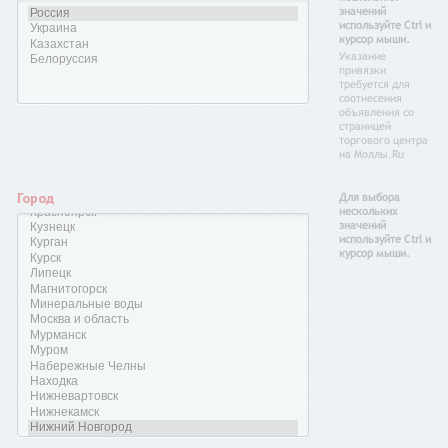
значений
используйте Ctrl и
курсор мыши.
Указание
привязки
требуется для
соотнесения
объявления со
страницей
торгового центра
на Моллы.Ru
Город
Для выбора
нескольких
значений
используйте Ctrl и
курсор мыши.