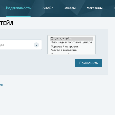
Недвижимость
Ритейл
Моллы
Магазины
ИТЕЙЛ
нда
ен