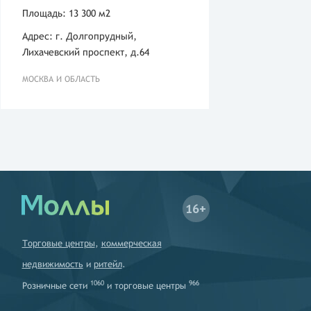
Площадь: 13 300 м2
Адрес: г. Долгопрудный,
Лихачевский проспект, д.64
МОСКВА И ОБЛАСТЬ
16+
Торговые центры
,
коммерческая
недвижимость
и
ритейл
.
1060
966
Розничные сети
и
торговые центры