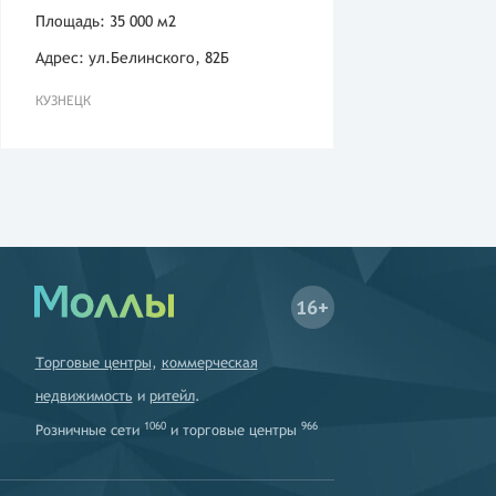
Площадь: 35 000 м2
Адрес: ул.Белинского, 82Б
КУЗНЕЦК
16+
Торговые центры
,
коммерческая
недвижимость
и
ритейл
.
1060
966
Розничные сети
и
торговые центры