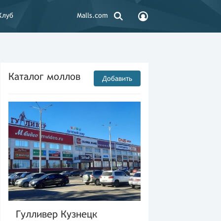
Клуб
Malls.com
Каталог моллов
Добавить
Гулливер Кузнецк