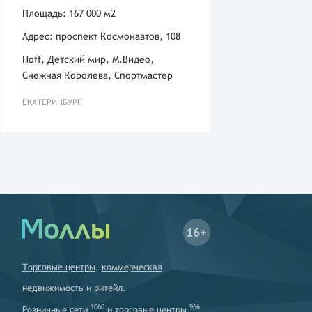
Площадь: 167 000 м2
Адрес: проспект Космонавтов, 108
Hoff, Детский мир, М.Видео,
Снежная Королева, Спортмастер
ЕКАТЕРИНБУРГ
16+
Торговые центры
,
коммерческая
недвижимость
и
ритейл
.
1060
966
Розничные сети
и
торговые центры