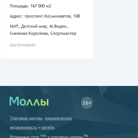
Площадь: 167 000 м2
Адрес: проспект Космонавтов, 108
Hoff, Детский мир, М.Видео,
Снежная Королева, Спортмастер
ЕКАТЕРИНБУРГ
16+
Торговые центры
,
коммерческая
недвижимость
и
ритейл
.
1060
966
Розничные сети
и
торговые центры