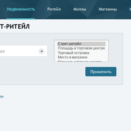
Недвижимость
Ритейл
Моллы
Магазины
ИТ-РИТЕЙЛ
нда
ен