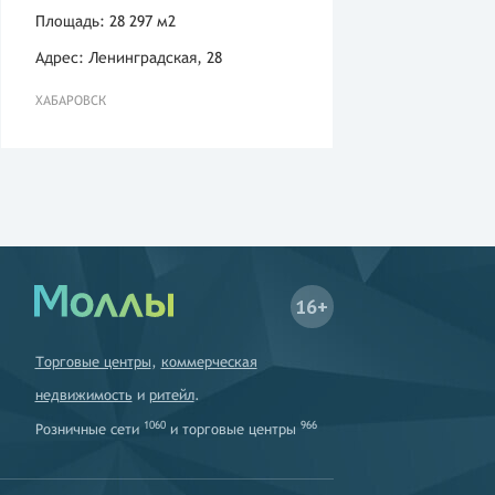
Площадь: 28 297 м2
Адрес: Ленинградская, 28
ХАБАРОВСК
16+
Торговые центры
,
коммерческая
недвижимость
и
ритейл
.
1060
966
Розничные сети
и
торговые центры