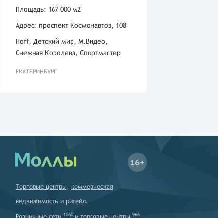
Площадь: 167 000 м2
Адрес: проспект Космонавтов, 108
Hoff, Детский мир, М.Видео,
Снежная Королева, Спортмастер
ЕКАТЕРИНБУРГ
16+
Торговые центры
,
коммерческая
недвижимость
и
ритейл
.
1060
966
Розничные сети
и
торговые центры