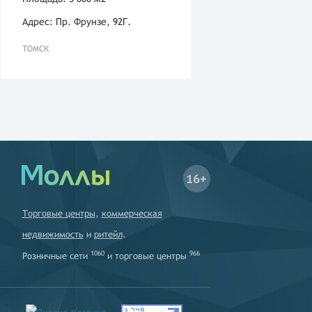
Адрес: Пр. Фрунзе, 92Г.
ТОМСК
16+
Торговые центры
,
коммерческая
недвижимость
и
ритейл
.
1060
966
Розничные сети
и
торговые центры