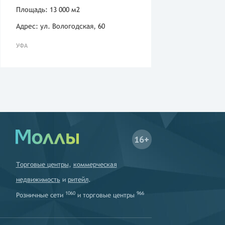
Площадь: 13 000 м2
Адрес: ул. Вологодская, 60
УФА
16+
Торговые центры
,
коммерческая
недвижимость
и
ритейл
.
1060
966
Розничные сети
и
торговые центры