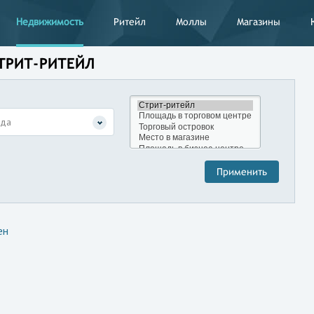
Недвижимость
Ритейл
Моллы
Магазины
СТРИТ-РИТЕЙЛ
нда
ен