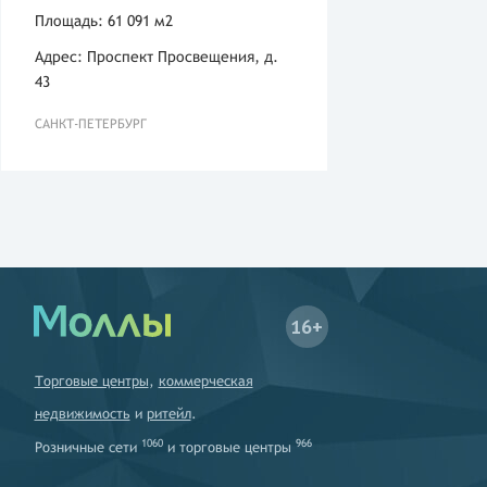
Площадь: 61 091 м2
Адрес: Проспект Просвещения, д.
43
САНКТ-ПЕТЕРБУРГ
16+
Торговые центры
,
коммерческая
недвижимость
и
ритейл
.
1060
966
Розничные сети
и
торговые центры