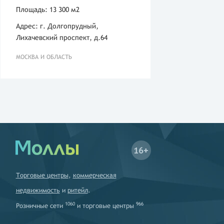
Площадь: 13 300 м2
Адрес: г. Долгопрудный,
Лихачевский проспект, д.64
МОСКВА И ОБЛАСТЬ
16+
Торговые центры
,
коммерческая
недвижимость
и
ритейл
.
1060
966
Розничные сети
и
торговые центры