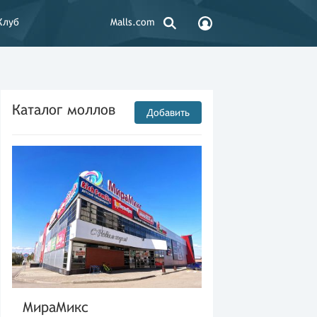
Клуб
Malls.com
Каталог моллов
Добавить
МираМикс