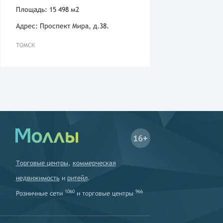
Площадь: 15 498 м2
Адрес: Проспект Мира, д.38.
ТОМСК
16+
Торговые центры
,
коммерческая
недвижимость
и
ритейл
.
1060
966
Розничные сети
и
торговые центры