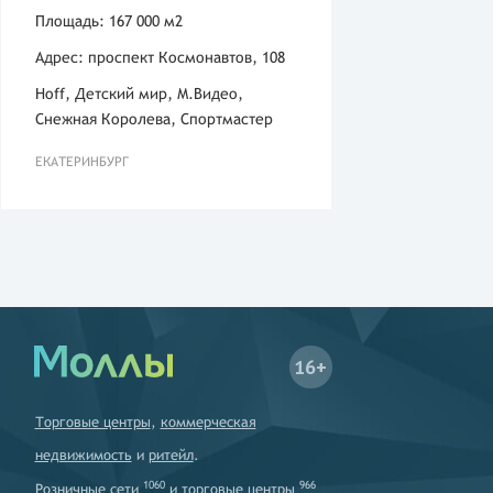
Площадь: 167 000 м2
Адрес: проспект Космонавтов, 108
Hoff, Детский мир, М.Видео,
Снежная Королева, Спортмастер
ЕКАТЕРИНБУРГ
16+
Торговые центры
,
коммерческая
недвижимость
и
ритейл
.
1060
966
Розничные сети
и
торговые центры