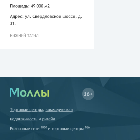
Площадь: 49 000 м2
Адрес: ул. Свердловское шоссе, д.
31.
НИЖНИЙ ТАГИЛ
16+
Торговые центры
,
коммерческая
недвижимость
и
ритейл
.
1060
966
Розничные сети
и
торговые центры