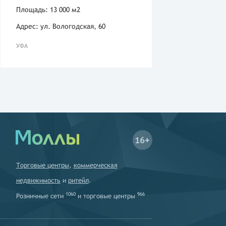
Площадь: 13 000 м2
Адрес: ул. Вологодская, 60
УФА
16+
Торговые центры
,
коммерческая
недвижимость
и
ритейл
.
1060
966
Розничные сети
и
торговые центры