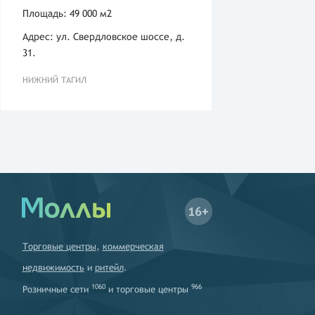
Площадь: 49 000 м2
Адрес: ул. Свердловское шоссе, д.
31.
НИЖНИЙ ТАГИЛ
16+
Торговые центры
,
коммерческая
недвижимость
и
ритейл
.
1060
966
Розничные сети
и
торговые центры