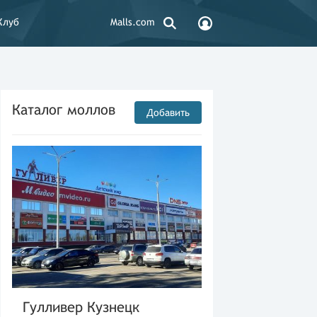
Клуб
Malls.com
Каталог моллов
Добавить
Гулливер Кузнецк