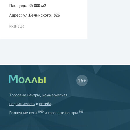
Площадь: 35 000 м2
Адрес: ул.Белинского, 82Б
КУЗНЕЦК
16+
Торговые центры
,
коммерческая
недвижимость
и
ритейл
.
1060
966
Розничные сети
и
торговые центры