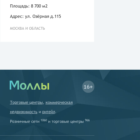
Площадь: 8 700 м2
Адрес: ул. Озёрная д.115
МОСКВА И ОБЛАСТЬ
16+
Торговые центры
,
коммерческая
недвижимость
и
ритейл
.
1060
966
Розничные сети
и
торговые центры