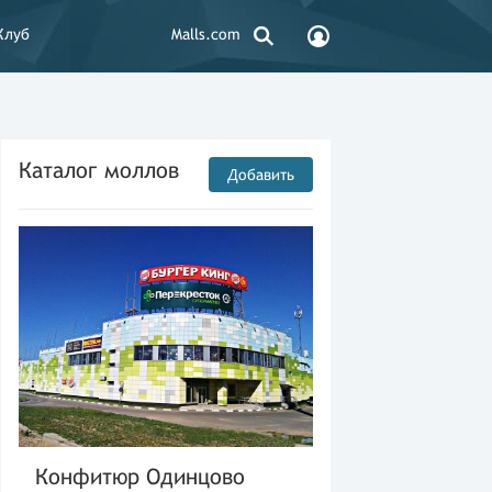
Клуб
Malls.com
Каталог моллов
Добавить
Конфитюр Одинцово