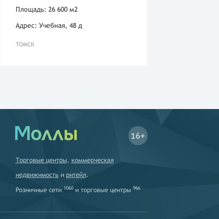
Площадь: 26 600 м2
Адрес: Учебная, 48 д
ТОМСК
16+
Торговые центры
,
коммерческая
недвижимость
и
ритейл
.
1060
966
Розничные сети
и
торговые центры