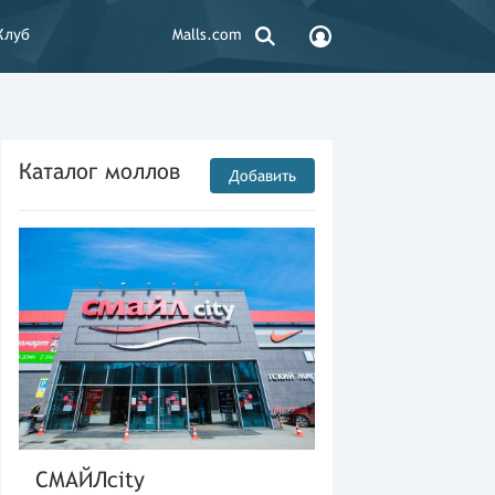
Клуб
Malls.com
Каталог моллов
Добавить
СМАЙЛcity