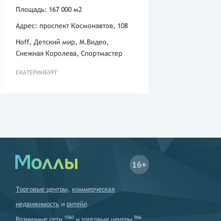
Площадь: 167 000 м2
Адрес: проспект Космонавтов, 108
Hoff, Детский мир, М.Видео,
Снежная Королева, Спортмастер
ЕКАТЕРИНБУРГ
16+
Торговые центры
,
коммерческая
недвижимость
и
ритейл
.
1060
966
Розничные сети
и
торговые центры