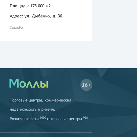
Площадь: 175 000 м2
Адрес: ул. Дыбенко, д. 30.
САМАРА
16+
Торговые центры
,
коммерческая
недвижимость
и
ритейл
.
1060
966
Розничные сети
и
торговые центры