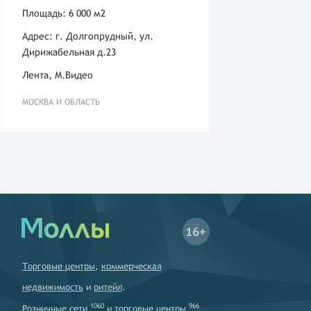
Площадь: 6 000 м2
Адрес: г. Долгопрудный, ул.
Дирижабельная д.23
Лента, М.Видео
МОСКВА И ОБЛАСТЬ
16+
Торговые центры
,
коммерческая
недвижимость
и
ритейл
.
1060
966
Розничные сети
и
торговые центры