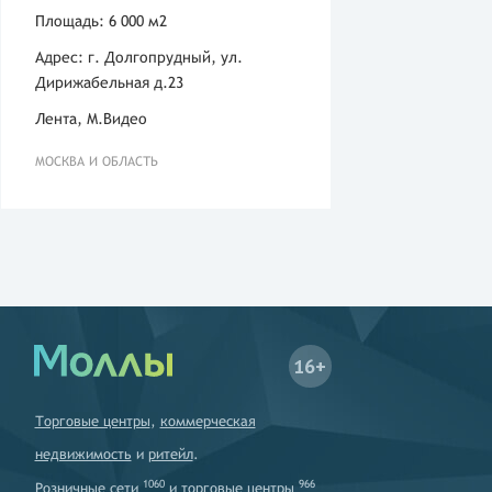
Площадь: 6 000 м2
Адрес: г. Долгопрудный, ул.
Дирижабельная д.23
Лента, М.Видео
МОСКВА И ОБЛАСТЬ
16+
Торговые центры
,
коммерческая
недвижимость
и
ритейл
.
1060
966
Розничные сети
и
торговые центры