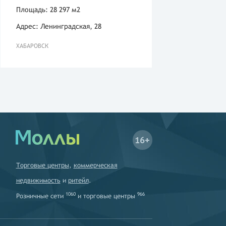
Площадь: 28 297 м2
Адрес: Ленинградская, 28
ХАБАРОВСК
16+
Торговые центры
,
коммерческая
недвижимость
и
ритейл
.
1060
966
Розничные сети
и
торговые центры