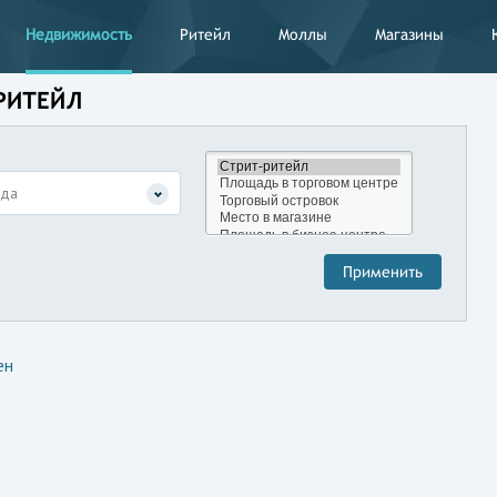
Недвижимость
Ритейл
Моллы
Магазины
-РИТЕЙЛ
нда
ен