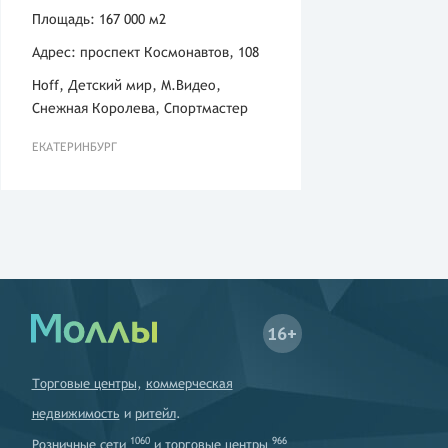
Площадь: 167 000 м2
Адрес: проспект Космонавтов, 108
Hoff, Детский мир, М.Видео,
Снежная Королева, Спортмастер
ЕКАТЕРИНБУРГ
16+
Торговые центры
,
коммерческая
недвижимость
и
ритейл
.
1060
966
Розничные сети
и
торговые центры