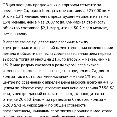
Общая площадь предложения в торговом сегменте за
пределами Садового Кольца в мае составила
325.000 кв. м
.
Это на 13% меньше, чем в предыдущем месяце, и на те же
13% меньше, чем в мае 2007 года. Суммарная стоимость
объектов составила $2,1 млрд, что на $0,2 млрд меньше,
чем в апреле.
В апреле самое существенное различие между
«центровыми» и «периферийными» торговыми помещениями
лежало в области цен: если средневзвешенная цена первых
выросла тогда за месяц на 21%, то вторых – менее, чем на
1%. В мае разрыв оказался в разы скромнее: майское
изменение средневзвешенных цен за пределами Садового
кольца так и осталось минимальным – менее 1%, но и в
центре по сравнению с апрелем цены выросли всего на 4%. В
целом по Москве средневзвешенная цена составила 7.358 $/
кв.м, в центре данный показатель сегодня находится на
отметке 20.652 $/кв. м, за пределами Садового кольца –
6.260 $/кв.м. Рекордным по общей стоимости
предложением, начавшим свое экспонирование в мае, стало
отдельно стоящее здание действующего ресторана в