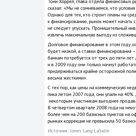
Тони Хоррел, глава отдела финансовых ры
сказал: «Мы не сомневаемся, что услови
Однако для тех, кто строит планы на ср
к финансированию, рынок может начать с
не следует упускать. Проницательный инв
извлечь максимальную выгоду из сложивш
Долговое финансирование в этом году ос
будет низкой, а ставки финансирования 
банкам потребуется от трех до пяти лет 
и в 2009 году они только начнут работать
придерживаться крайне осторожной полит
весьма жесткими».
С тех пор, как цены на коммерческую не
пика летом 2007 года, они упали на 40%
некоторым участникам выгоднее продава
В четвертом квартале 2008 года на нек
более чем на 200 базисных пунктов на о
рынках коррекция не превысила 50 базисн
Источник:
Jones Lang LaSalle