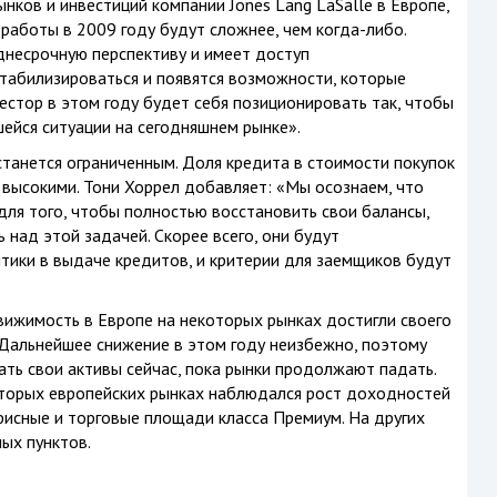
нков и инвестиций компании Jones Lang LaSalle в Европе,
я работы в 2009 году будут сложнее, чем
когда-либо.
еднесрочную перспективу и имеет доступ
табилизироваться и появятся возможности, которые
естор в этом году будет себя позиционировать так, чтобы
ейся ситуации на сегодняшнем рынке».
танется ограниченным. Доля кредита в стоимости покупок
– высокими. Тони Хоррел добавляет: «Мы осознаем, что
для того, чтобы полностью восстановить свои балансы,
 над этой задачей. Скорее всего, они будут
ики в выдаче кредитов, и критерии для заемщиков будут
движимость в Европе на некоторых рынках достигли своего
. Дальнейшее снижение в этом году неизбежно, поэтому
ть свои активы сейчас, пока рынки продолжают падать.
оторых европейских рынках наблюдался рост доходностей
фисные и торговые площади класса Премиум. На других
ых пунктов.