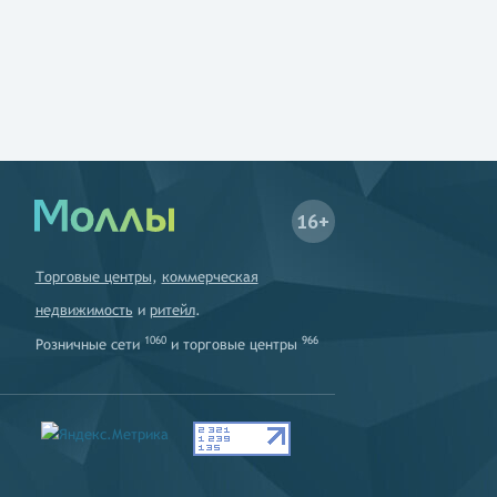
16+
Торговые центры
,
коммерческая
недвижимость
и
ритейл
.
1060
966
Розничные сети
и
торговые центры