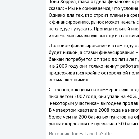
Тони Хоррел, глава отдела финансовых ры
сказал: «Мы не сомневаемся, что услови
Однако для тех, кто строит планы на ср
к финансированию, рынок может начать с
не следует упускать. Проницательный инв
извлечь максимальную выгоду из сложивш
Долговое финансирование в этом году ос
будет низкой, а ставки финансирования 
банкам потребуется от трех до пяти лет 
и в 2009 году они только начнут работать
придерживаться крайне осторожной полит
весьма жесткими».
С тех пор, как цены на коммерческую не
пика летом 2007 года, они упали на 40%
некоторым участникам выгоднее продава
В четвертом квартале 2008 года на нек
более чем на 200 базисных пунктов на о
рынках коррекция не превысила 50 базисн
Источник:
Jones Lang LaSalle