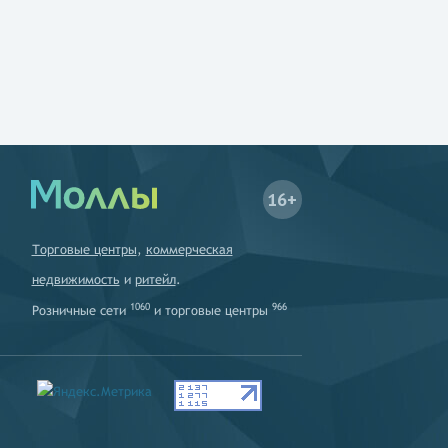
16+
Торговые центры
,
коммерческая
недвижимость
и
ритейл
.
1060
966
Розничные сети
и
торговые центры