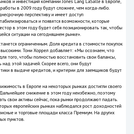
нков и инвестиций компании Jones Lang LaSalle в Европе,
я работы в 2009 году будут сложнее, чем
когда-либо.
еднесрочную перспективу и имеет доступ
табилизироваться и появятся возможности, которые
естор в этом году будет себя позиционировать так, чтобы
ейся ситуации на сегодняшнем рынке».
танется ограниченным. Доля кредита в стоимости покупок
– высокими. Тони Хоррел добавляет: «Мы осознаем, что
для того, чтобы полностью восстановить свои балансы,
 над этой задачей. Скорее всего, они будут
ики в выдаче кредитов, и критерии для заемщиков будут
движимость в Европе на некоторых рынках достигли своего
. Дальнейшее снижение в этом году неизбежно, поэтому
ть свои активы сейчас, пока рынки продолжают падать.
оторых европейских рынках наблюдался рост доходностей
фисные и торговые площади класса Премиум. На других
ых пунктов.