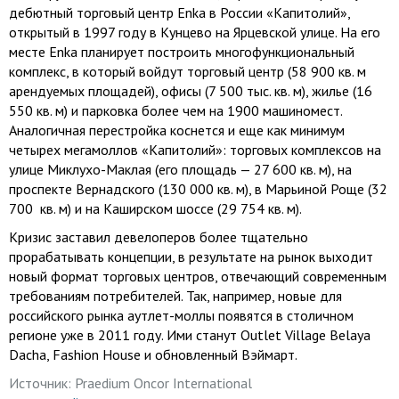
дебютный торговый центр Enka в России «Капитолий»,
открытый в 1997 году в Кунцево на Ярцевской улице. На его
месте Enka планирует построить многофункциональный
комплекс, в который войдут торговый центр (
58 900 кв. м
арендуемых площадей), офисы (7 500 тыс. кв. м), жилье (
16
550 кв. м
) и парковка более чем на 1900 машиномест.
Аналогичная перестройка коснется и еще как минимум
четырех мегамоллов «Капитолий»: торговых комплексов на
улице Миклухо-Маклая (его площадь —
27 600 кв. м
), на
проспекте Вернадского (
130 000 кв. м
), в Марьиной Роще (32
700 кв. м) и на Каширском шоссе (
29 754 кв. м
).
Кризис заставил девелоперов более тщательно
прорабатывать концепции, в результате на рынок выходит
новый формат торговых центров, отвечающий современным
требованиям потребителей. Так, например, новые для
российского рынка аутлет-моллы появятся в столичном
регионе уже в 2011 году. Ими станут Outlet Village Belaya
Dacha, Fashion House и обновленный Вэймарт.
Источник:
Praedium Oncor International