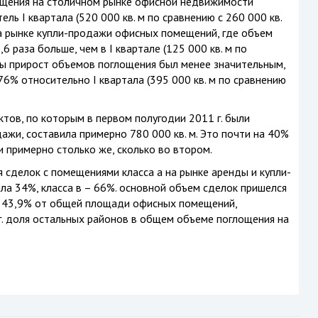
лощения на столичном рынке офисной недвижимости
ель I квартала (520 000 кв. м по сравнению с 260 000 кв.
на рынке купли-продажи офисных помещений, где объем
3,6 раза больше, чем в I квартале (125 000 кв. м по
нды прирост объемов поглощения был менее значительным,
76% относительно I квартала (395 000 кв. м по сравнению
тов, по которым в первом полугодии 2011 г. были
ажи, составила примерно 780 000 кв. м. Это почти на 40%
и примерно столько же, сколько во втором.
я сделок с помещениями класса а на рынке аренды и купли-
а 34%, класса в – 66%. основной объем сделок пришелся
– 43,9% от общей площади офисных помещений,
. доля остальных районов в общем объеме поглощения на