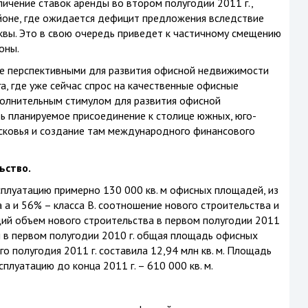
ичение ставок аренды во втором полугодии 2011 г.,
йоне, где ожидается дефицит предложения вследствие
квы. Это в свою очередь приведет к частичному смещению
оны.
олее перспективными для развития офисной недвижимости
а, где уже сейчас спрос на качественные офисные
олнительным стимулом для развития офисной
ь планируемое присоединение к столице южных, юго-
сковья и создание там международного финансового
ьство.
ксплуатацию примерно 130 000 кв. м офисных площадей, из
 а и 56% – класса В. соотношение нового строительства и
ий объем нового строительства в первом полугодии 2011
чем в первом полугодии 2010 г. общая площадь офисных
го полугодия 2011 г. составила 12,94 млн кв. м. Площадь
плуатацию до конца 2011 г. – 610 000 кв. м.