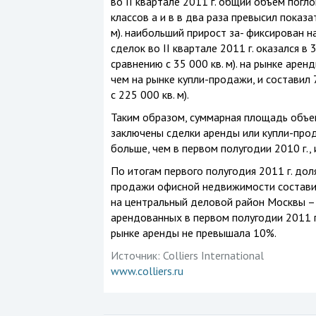
во II квартале 2011 г. общий объем пог
классов а и в в два раза превысил показат
м). наибольший прирост за- фиксирован 
сделок во II квартале 2011 г. оказался в 
сравнению с 35 000 кв. м). на рынке аре
чем на рынке купли-продажи, и составил 
с 225 000 кв. м).
Таким образом, суммарная площадь объек
заключены сделки аренды или купли-прод
больше, чем в первом полугодии 2010 г., 
По итогам первого полугодия 2011 г. дол
продажи офисной недвижимости составил
на центральный деловой район Москвы 
арендованных в первом полугодии 2011 г
рынке аренды не превышала 10%.
Источник:
Colliers International
www.colliers.ru