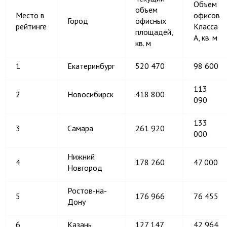
Объем
объем
Место в
офисов
Город
офисных
рейтинге
Класса
площадей,
А, кв. м
кв. м
1
Екатеринбург
520 470
98 600
113
2
Новосибирск
418 800
090
133
3
Самара
261 920
000
Нижний
4
178 260
47 000
Новгород
Ростов-на-
5
176 966
76 455
Дону
6
Казань
127 147
42 964