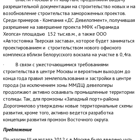
разрешительной документации на строительство новых и на
возобновление строительства замороженных проектов.
Среди примеров - Компания «ДС Девелопмент», получившая
разрешение на завершение проекта МФК «Пирамида
Хеопса» площадью 152 тыс.кв.м., а также ООО
«Автостоянка Тверская застава», которое будет заниматься
проектированием и строительством нового офисного
комплекса вблизи Белорусского вокзала на участке в 0,4га.
· В связи с ужесточающимися требованиями
строительства в центре Москвы и вероятным выходом до
конца года правил землепользования и застройки в центре
города (за исключением зоны ММДЦ) девелоперы
продолжают активно осваивать промышленные территории
столицы. Так, для промзоны «Западный порт»
района
Дорогомилово утверждены новые территориальные схемы
развития, кроме того, активно ведется разработка
концепции развития промзон Восточного округа.
Предложение
По итогам III квартала
2012 г
. в Москве было введено чуть