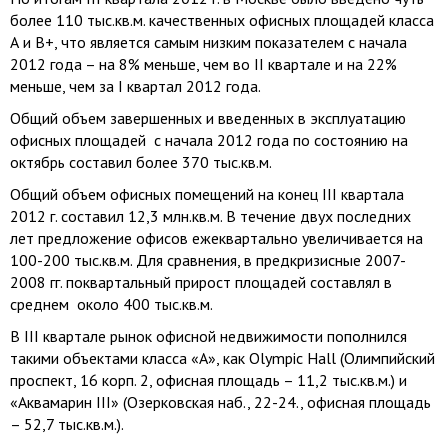
более 110 тыс.кв.м. качественных офисных площадей класса
А и В+, что является самым низким показателем с начала
2012 года – на 8% меньше, чем во II квартале и на 22%
меньше, чем за I квартал 2012 года.
Общий объем завершенных и введенных в эксплуатацию
офисных площадей с начала 2012 года по состоянию на
октябрь составил более 370 тыс.кв.м.
Общий объем офисных помещений на конец III квартала
2012 г
. составил 12,3 млн.кв.м. В течение двух последних
лет предложение офисов ежеквартально увеличивается на
100-200 тыс.кв.м. Для сравнения, в предкризисные 2007-
2008 гг. поквартальный прирост площадей составлял в
среднем около 400 тыс.кв.м.
В III квартале рынок офисной недвижимости пополнился
такими объектами класса «А», как Olympic Hall (Олимпийский
проспект, 16 корп. 2, офисная площадь – 11,2 тыс.кв.м.) и
«Аквамарин III» (Озерковская наб., 22-24., офисная площадь
– 52,7 тыс.кв.м.).