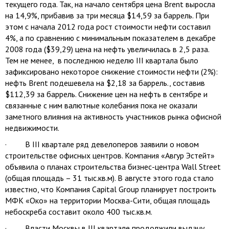
текущего года. Так, на начало сентября цена Brent выросла
на 14,9%, прибавив за три месяца $14,59 за баррель. При
этом с начала 2012 года рост стоимости нефти составил
4%, а по сравнению с минимальным показателем в декабре
2008 года ($39,29) цена на нефть увеличилась в 2,5 раза.
Тем не менее, в последнюю неделю III квартала было
зафиксировано некоторое снижение стоимости нефти (2%):
нефть Brent подешевела на $2,18 за баррель., составив
$112,39 за баррель. Снижение цен на нефть в сентябре и
связанные с ним валютные колебания пока не оказали
заметного влияния на активность участников рынка офисной
недвижимости.
· В III квартале ряд девелоперов заявили о новом
строительстве офисных центров. Компания «Авгур Эстейт»
объявила о планах строительства бизнес-центра Wall Street
(общая площадь – 31 тыс.кв.м). В августе этого года стало
известно, что Компания Capital Group планирует построить
МФК «Око» на территории Москва-Сити, общая площадь
небоскреба составит около 400 тыс.кв.м.
· Власти Москвы в III квартале продолжили выдачу