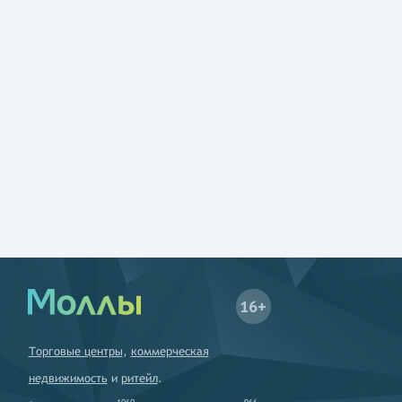
16+
Торговые центры
,
коммерческая
недвижимость
и
ритейл
.