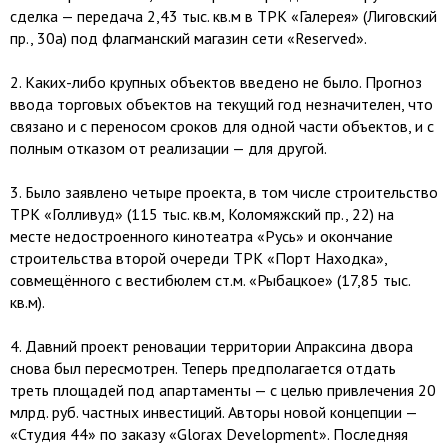
сделка — передача 2,43 тыс. кв.м в ТРК «Галерея» (Лиговский
пр., 30а) под флагманский магазин сети «Reserved».
2.​ Каких-либо крупных объектов введено не было. Прогноз
ввода торговых объектов на текущий год незначителен, что
связано и с переносом сроков для одной части объектов, и с
полным отказом от реализации — для другой.
3.​ Было заявлено четыре проекта, в том числе строительство
ТРК «Голливуд» (115 тыс. кв.м, Коломяжский пр., 22) на
месте недостроенного кинотеатра «Русь» и окончание
строительства второй очереди ТРК «Порт Находка»,
совмещённого с вестибюлем ст.м. «Рыбацкое» (17,85 тыс.
кв.м).
4.​ Давний проект реновации территории Апраксина двора
снова был пересмотрен. Теперь предполагается отдать
треть площадей под апартаменты — с целью привлечения 20
млрд. руб. частных инвестиций. Авторы новой концепции —
«Студия 44» по заказу «Glorax Development». Последняя