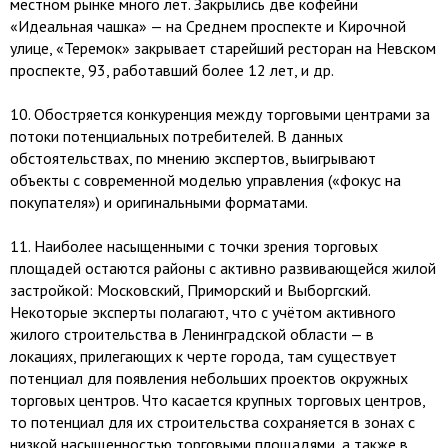
местном рынке много лет. Закрылись две кофейни
«Идеальная чашка» — на Среднем проспекте и Кирочной
улице, «Теремок» закрывает старейший ресторан на Невском
проспекте, 93, работавший более 12 лет, и др.
10.​ Обостряется конкуренция между торговыми центрами за
потоки потенциальных потребителей. В данных
обстоятельствах, по мнению экспертов, выигрывают
объекты с современной моделью управления («фокус на
покупателя») и оригинальными форматами.
11.​ Наиболее насыщенными с точки зрения торговых
площадей остаются районы с активно развивающейся жилой
застройкой: Московский, Приморский и Выборгский.
Некоторые эксперты полагают, что с учётом активного
жилого строительства в Ленинградской области — в
локациях, прилегающих к черте города, там существует
потенциал для появления небольших проектов окружных
торговых центров. Что касается крупных торговых центров,
то потенциал для их строительства сохраняется в зонах с
низкой насыщенностью торговыми площадями, а также в