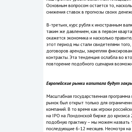
Основным вопросом остается то, наскол
снижения ставок в прогнозы своих денеж
В-третьих, курс рубля к иностранным вал
таким же давлением, как в первом квартал
окажется экономика и насколько правите
этот период мы стали свидетелями того,
договоров аренды, закрепляя фиксирова
контракты. Эта тенденция ослабла во вто
повторение подобного сценария возможн
Европейские рынки капитала будут закр
Масштабная государственная программа п
рынок был открыт только для ограниченно
компаний. В то время как игроки россий
на IPO на Лондонской бирже до кризиса 2
подобную практику – мы можем назвать 
последующие 6-12 месяцев. Несмотря на 