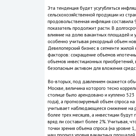
Эта тенденция будет усугубляться инфля
сельскохозяйственной продукции из стран
продовольственная инфляция составила 9
показатель продолжит расти. В долгосро
влияние на долю вакантных площадей и у
особенно учитывая рекордный объем ново
Девелоперский бизнес в сегменте жилой
факторов: сокращение объемов ипотечных
объемов инвестиционных приобретений, 
безопасным активом для вложения средс
Во-вторых, под давлением окажется объ
Москве, величина которого тесно коррел
столице было арендовано и куплено 523 т
года), а прогнозируемый объем спроса на 
учитывает наблюдающееся снижение на ры
более трех месяцев, а инвестиции будут
вряд ли составит более 2%. Учитывая, чт
точки зрения объема спроса (на уровне 1,3
наш прогноз уровня вакантных площадей