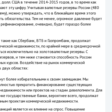
 долл. США в течение 2014-2015 годов, в то время как
ают эту цифру. Учитывая валютные резервы России (480
ъему), можно утверждать, что в ближайшее время этого
ть обязательства. Тем не менее, огромное давление будет
и рефинансирование, очевидно, будет гораздо более
, такие как Сбербанк, ВТБ и Газпромбанк, продолжат
ческой недвижимости, по крайней мере в среднесрочной
аться исключительно на золотовалютные резервы. С
езервов, и тем ниже становится способность России
ных курсов. Воздействие на рынок коммерческой
в двух областях:
анут более избирательными к своим заемщикам. Мы
полностью прекратить финансирование существующих
недвижимости или проектов на стадии девелопмента. Для
ке государственные банки, вероятнее всего, продолжат
нным проектам коммерческой недвижимости.
нкций является их влияние на спрос. Повышение