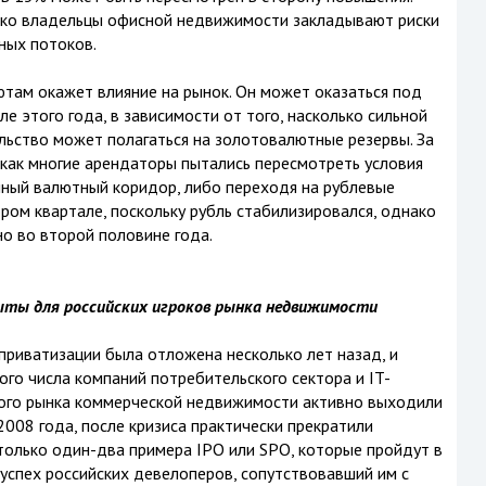
ько владельцы офисной недвижимости закладывают риски
ных потоков.
ютам окажет влияние на рынок. Он может оказаться под
е этого года, в зависимости от того, насколько сильной
льство может полагаться на золотовалютные резервы. За
 как многие арендаторы пытались пересмотреть условия
нный валютный коридор, либо переходя на рублевые
ром квартале, поскольку рубль стабилизировался, однако
о во второй половине года.
ыты для российских игроков рынка недвижимости
риватизации была отложена несколько лет назад, и
го числа компаний потребительского сектора и IT-
ского рынка коммерческой недвижимости активно выходили
008 года, после кризиса практически прекратили
только один-два примера IPO или SPO, которые пройдут в
успех российских девелоперов, сопутствовавший им с