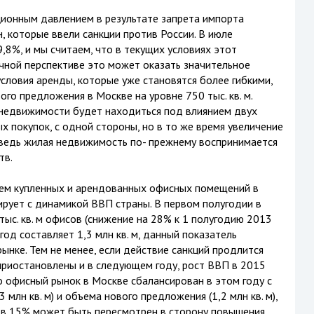
ционным давлением в результате запрета импорта
, которые ввели санкции против России. В июле
,8%, и мы считаем, что в текущих условиях этот
чной перспективе это может оказать значительное
словия аренды, которые уже становятся более гибкими,
го предложения в Москве на уровне 750 тыс. кв. м.
 недвижимости будет находиться под влиянием двух
 покупок, с одной стороны, но в то же время увеличение
ведь жилая недвижимость по- прежнему воспринимается
тв.
ем купленных и арендованных офисных помещений в
ирует с динамикой ВВП страны. В первом полугодии в
ыс. кв. м офисов (снижение на 28% к 1 полугодию 2013
год составляет 1,3 млн кв. м, данный показатель
нке. Тем не менее, если действие санкций продлится
 приостановлены и в следующем году, рост ВВП в 2015
о офисный рынок в Москве сбалансирован в этом году с
 млн кв. м) и объема нового предложения (1,2 млн кв. м),
 в 15% может быть пересмотрен в сторону повышения.