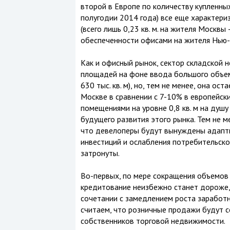
второй в Европе по количеству купленных
полугодии 2014 года) все еще характер
(всего лишь 0,23 кв. м. на жителя Москв
обеспеченности офисами на жителя Нью-
Как и офисный рынок, сектор складской
площадей на фоне ввода большого объем
630 тыс. кв. м), но, тем не менее, она ос
Москве в сравнении с 7-10% в европейск
помещениями на уровне 0,8 кв. м на душу
будущего развития этого рынка. Тем не м
что девелоперы будут вынуждены адаптир
инвестиций и ослабления потребительско
затронуты.
Во-первых, по мере сокращения объемов
кредитование неизбежно станет дороже,
сочетании с замедлением роста заработн
считаем, что розничные продажи будут с
собственников торговой недвижимости.