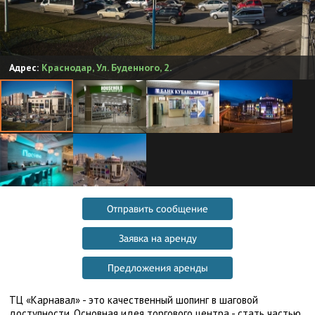
Адрес:
Краснодар
,
Ул. Буденного, 2.
Отправить сообщение
Заявка на аренду
Предложения аренды
ТЦ «Карнавал» - это качественный шопинг в шаговой
доступности. Основная идея торгового центра - стать частью