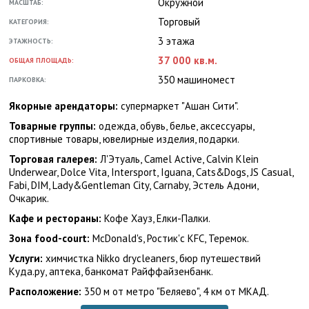
Окружной
МАСШТАБ:
Торговый
КАТЕГОРИЯ:
3 этажа
ЭТАЖНОСТЬ:
37 000 кв.м.
ОБЩАЯ ПЛОЩАДЬ:
350 машиномест
ПАРКОВКА:
Якорные арендаторы:
супермаркет "Ашан Сити".
Товарные группы:
одежда, обувь, белье, аксессуары,
спортивные товары, ювелирные изделия, подарки.
Торговая галерея:
Л'Этуаль, Camel Active, Calvin Klein
Underwear, Dolce Vita, Intersport, Iguana, Cats&Dogs, JS Casual,
Fabi, DIM, Lady&Gentleman City, Carnaby, Эстель Адони,
Очкарик.
Кафе и рестораны:
Кофе Хауз, Елки-Палки.
Зона food-court:
McDonald's, Ростик'с KFC, Теремок.
Услуги:
химчистка Nikko drycleaners, бюр путешествий
Куда.ру, аптека, банкомат Райффайзенбанк.
Расположение:
350 м от метро "Беляево", 4 км от МКАД.