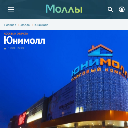
Главная
Моллы
Юнимолл
МОСКВА И ОБЛАСТЬ
Юнимолл
10:00
-
22:00