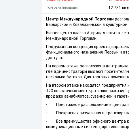
12 781 кв.м
ТОРГОВАЯ ПЛОЩАДЬ:
Центр Международной Торговли
распол
Варварской и Ковалихинской в культурном
Бизнес центр класса А, принадлежит к се
Международной Торговли.
Продуманная концепция проекта, выражен
функционального назначения. Первый и вт
доступа.
На первом этаже расположена центральная
где администраторы выдают посетителям 
несколько бутиков. Для торговых помеще
На втором этаже находятся предприятия
120 посадочных мест, spa-салон, магазин ц
продаже авиабилетов, сувенирной и газетн
· Престижное расположение в централь
· Прекрасная визуальная и транспортна
· Все преимущества офисного центра кл
коммуникационные системы, противопожарн