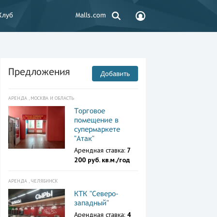
Клуб
Malls.com
Предложения
Добавить
АРЕНДА , МОСКВА И ОБЛАСТЬ
Торговое
помещение в
супермаркете
"Атак"
Арендная ставка:
7
200 руб. кв.м./год
АРЕНДА , ЧЕЛЯБИНСК
КТК "Северо-
западный"
Арендная ставка:
4