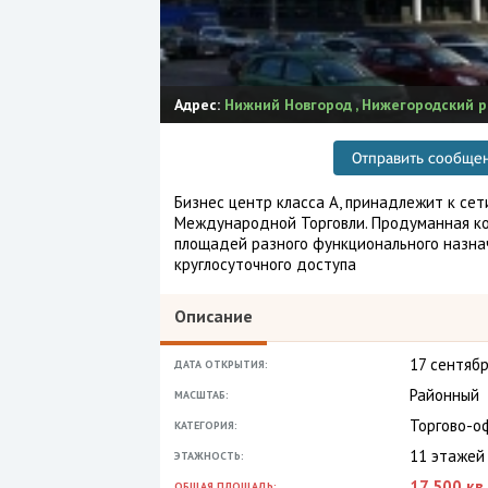
Адрес:
Нижний Новгород
,
Нижегородский ра
Отправить сообще
Бизнес центр класса А, принадлежит к се
Международной Торговли. Продуманная ко
площадей разного функционального назнач
круглосуточного доступа
Описание
17 сентябр
ДАТА ОТКРЫТИЯ:
Районный
МАСШТАБ:
Торгово-о
КАТЕГОРИЯ:
11 этажей
ЭТАЖНОСТЬ:
17 500 кв.
ОБЩАЯ ПЛОЩАДЬ: