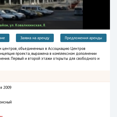
йон, ул. Ковалихинская, 8.
ние
Заявка на аренду
Предложения аренды
ти центров, объединенных в Ассоциацию Центров
нцепция проекта, выражена в комплексном дополнении
ения. Первый и второй этажи открыты для свободного и
я 2009
фисный
м.