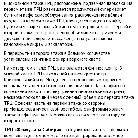
В цокольном этаже ТРЦ расположена подземная парковка. На
первом этаже ТРЦ размещается продуктовый супермаркет,
бутики и кафе самообслуживания, расположенное вблизи
входа. На втором этаже ТРЦ находится фудкорт, кафе,
бутики и четырехзальный кинотеатр, игровая зона. Первый и
второй этажи пространственно объединены атриумом и
двухсветной галереей-пассажем, в них установлены
панорамные лифты и эскалаторы.
В перекрытии второго этажа в большом количестве
установлены зенитные фонари верхнего света.
На четвертом этаже ТРЦ располагается фитнес-центр. В
угловой части ТРЦ выходящей на перекрёсток пр.
Комсомольский и пр.Менделеева над основным корпусом
возвышается шестиэтажный офисный блок. Часть офисных
помещений выходят во внутренний многоэтажный атриум,
насквозь проходящий через офисный объем до первого этажа
ТРЦ. Офисная часть на первом этаже со стороны
пр.Менделеева имеет свой вестибюль с лифтовым холлом,
также в офисную часть можно подняться по эскалатору со
второго этажа.
ТРЦ «Жемчужина Сибири»
- это уникальный для Тобольска
комплекс, где в одном месте сконцентрировано огромное