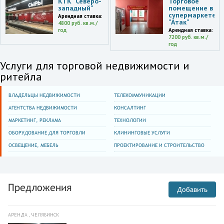
КТК "Северо-
Торговое
западный"
помещение в
супермаркете
Арендная ставка:
"Атак"
4800 руб. кв.м./
год
Арендная ставка:
7200 руб. кв.м./
год
Услуги для торговой недвижимости и
ритейла
ВЛАДЕЛЬЦЫ НЕДВИЖИМОСТИ
ТЕЛЕКОММУНИКАЦИИ
АГЕНТСТВА НЕДВИЖИМОСТИ
КОНСАЛТИНГ
МАРКЕТИНГ, РЕКЛАМА
ТЕХНОЛОГИИ
ОБОРУДОВАНИЕ ДЛЯ ТОРГОВЛИ
КЛИНИНГОВЫЕ УСЛУГИ
ОСВЕЩЕНИЕ, МЕБЕЛЬ
ПРОЕКТИРОВАНИЕ И СТРОИТЕЛЬСТВО
Предложения
Добавить
АРЕНДА , ЧЕЛЯБИНСК