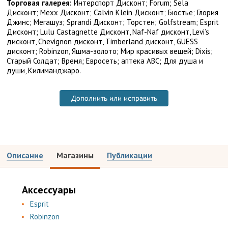
Торговая галерея:
Интерспорт Дисконт; Forum; Sela
Дисконт; Mexx Дисконт; Calvin Klein Дисконт; Бюстье; Глория
Джинс; Мегашуз; Sprandi Дисконт; Торстен; Golfstream; Esprit
Дисконт; Lulu Castagnette Дисконт, Naf-Naf дисконт, Levi’s
дисконт, Chevignon дисконт, Timberland дисконт, GUESS
дисконт; Robinzon, Яшма-золото; Мир красивых вещей; Dixis;
Старый Солдат; Время; Евросеть; аптека ABC; Для душа и
души, Килиманджаро.
Дополнить или исправить
Описание
Магазины
Публикации
Аксессуары
Esprit
Robinzon