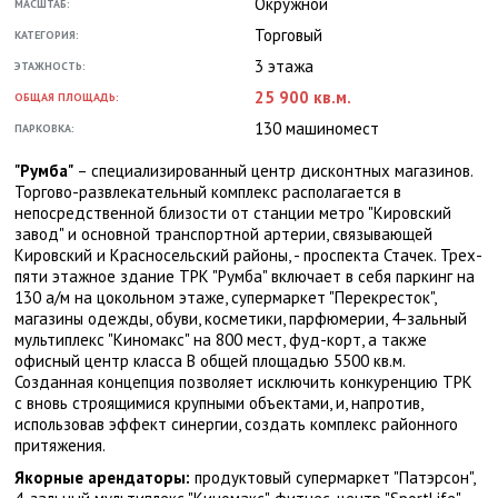
Окружной
МАСШТАБ:
Торговый
КАТЕГОРИЯ:
3 этажа
ЭТАЖНОСТЬ:
25 900 кв.м.
ОБЩАЯ ПЛОЩАДЬ:
130 машиномест
ПАРКОВКА:
"Румба"
– специализированный центр дисконтных магазинов.
Торгово-развлекательный комплекс располагается в
непосредственной близости от станции метро "Кировский
завод" и основной транспортной артерии, связывающей
Кировский и Красносельский районы, - проспекта Стачек. Трех-
пяти этажное здание ТРК "Румба" включает в себя паркинг на
130 а/м на цокольном этаже, супермаркет "Перекресток",
магазины одежды, обуви, косметики, парфюмерии, 4-зальный
мультиплекс "Киномакс" на 800 мест, фуд-корт, а также
офисный центр класса В общей площадью 5500 кв.м.
Созданная концепция позволяет исключить конкуренцию ТРК
с вновь строящимися крупными объектами, и, напротив,
использовав эффект синергии, создать комплекс районного
притяжения.
Якорные арендаторы:
продуктовый супермаркет "Патэрсон",