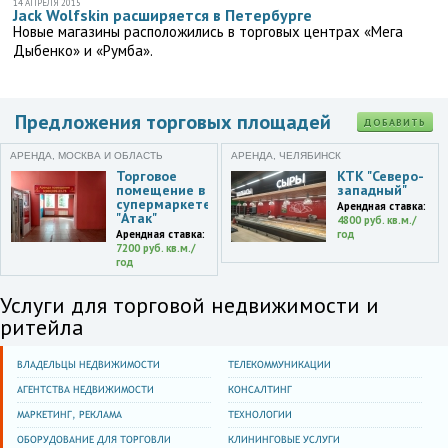
14 АПРЕЛЯ 2015
Jack Wolfskin расширяется в Петербурге
Новые магазины расположились в торговых центрах «Мега
Дыбенко» и «Румба».
Предложения торговых площадей
ДОБАВИТЬ
АРЕНДА, МОСКВА И ОБЛАСТЬ
АРЕНДА, ЧЕЛЯБИНСК
Торговое
КТК "Северо-
помещение в
западный"
супермаркете
Арендная ставка:
"Атак"
4800 руб. кв.м./
Арендная ставка:
год
7200 руб. кв.м./
год
Услуги для торговой недвижимости и
ритейла
ВЛАДЕЛЬЦЫ НЕДВИЖИМОСТИ
ТЕЛЕКОММУНИКАЦИИ
АГЕНТСТВА НЕДВИЖИМОСТИ
КОНСАЛТИНГ
МАРКЕТИНГ, РЕКЛАМА
ТЕХНОЛОГИИ
ОБОРУДОВАНИЕ ДЛЯ ТОРГОВЛИ
КЛИНИНГОВЫЕ УСЛУГИ