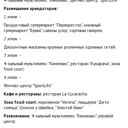
4-зальный мультиплекс "Киномакс", фитнес-центр "SportLife".
Размещение арендаторов:
1 этаж –
Продуктовый супермаркет "Перекресток", книжный
супермаркет "Буква", салоны услуг, торговая галерея.
2 этаж –
Дисконтные магазины крупных розничных одежных сетей.
3 этаж –
4-зальный мультиплекс "Киномакс", ресторан "Кукарача", зона
food-court.
4 этаж –
Фитнес-центр "SportLife"
Кафе и рестораны:
ресторан
La Cucaracha.
Зона
food-court:
мороженое "Verona"; пиццерия "Дети
солнца", Сосиски у Швейка; "Золотой блин".
Развлечения:
4-зальный мультиплекс "Киномакс", игровой
центр.