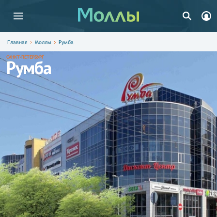
Главная
Моллы
Румба
САНКТ-ПЕТЕРБУРГ
Румба