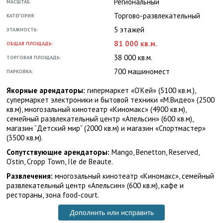
Региональный
МАСШТАБ:
Торгово-развлекательный
КАТЕГОРИЯ:
5 этажей
ЭТАЖНОСТЬ:
81 000 кв.м.
ОБЩАЯ ПЛОЩАДЬ:
38 000 кв.м.
ТОРГОВАЯ ПЛОЩАДЬ:
700 машиномест
ПАРКОВКА:
Якорные арендаторы:
гипермаркет «O’Kей» (5100 кв.м.),
супермаркет электроники и бытовой техники «М.Видео» (2500
кв.м), многозальный кинотеатр «Киномакс» (4900 кв.м),
семейный развлекательный центр «Апельсин» (600 кв.м),
магазин “Детский мир” (2000 кв.м) и магазин «Спортмастер»
(3500 кв.м).
Сопутствующие арендаторы:
Mango, Benetton, Reserved,
O‘stin, Cropp Town, Ile de Beaute.
Развлечения:
многозальный кинотеатр «Киномакс», семейный
развлекательный центр «Апельсин» (600 кв.м), кафе и
рестораны, зона food-court.
Дополнить или исправить