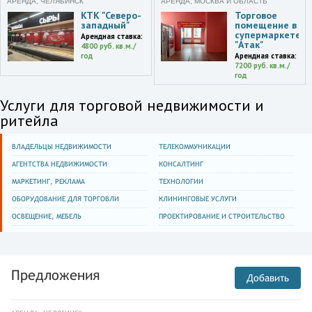
АРЕНДА, ЧЕЛЯБИНСК
АРЕНДА, МОСКВА И ОБЛАСТЬ
КТК "Северо-
Торговое
западный"
помещение в
супермаркете
Арендная ставка:
"Атак"
4800 руб. кв.м./
год
Арендная ставка:
7200 руб. кв.м./
год
Услуги для торговой недвижимости и
ритейла
ВЛАДЕЛЬЦЫ НЕДВИЖИМОСТИ
ТЕЛЕКОММУНИКАЦИИ
АГЕНТСТВА НЕДВИЖИМОСТИ
КОНСАЛТИНГ
МАРКЕТИНГ, РЕКЛАМА
ТЕХНОЛОГИИ
ОБОРУДОВАНИЕ ДЛЯ ТОРГОВЛИ
КЛИНИНГОВЫЕ УСЛУГИ
ОСВЕЩЕНИЕ, МЕБЕЛЬ
ПРОЕКТИРОВАНИЕ И СТРОИТЕЛЬСТВО
Предложения
Добавить